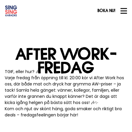
BOKA NU!
AFTER WORK-
FREDAG
TGIF, eller hur? 🎉
Varje fredag från öppning till kl. 20:00 kör vi After Work hos
oss, där både mat och dryck har grymma AW-priser – ja
tack! Samla hela gänget: vänner, kollegor, familjen, eller
varför inte grannen du knappt känner? Det är dags att
kicka igång helgen på bästa sätt hos oss! 🎶✨
Kom och njut av skönt häng, goda smaker och riktigt bra
deals – fredagsfeelingen börjar här!