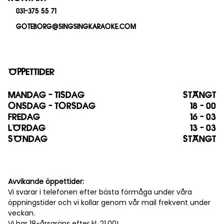
031-375 55 71
GOTEBORG@SINGSINGKARAOKE.COM
ÖPPETTIDER
MÅNDAG - TISDAG
STÄNGT
ONSDAG - TORSDAG
18 - 00
FREDAG
16 - 03
LÖRDAG
13 - 03
SÖNDAG
STÄNGT
Avvikande öppettider:
Vi svarar i telefonen efter bästa förmåga under våra
öppningstider och vi kollar genom vår mail frekvent under
veckan.
Vi har 18-årsgräns efter kl. 21.00!