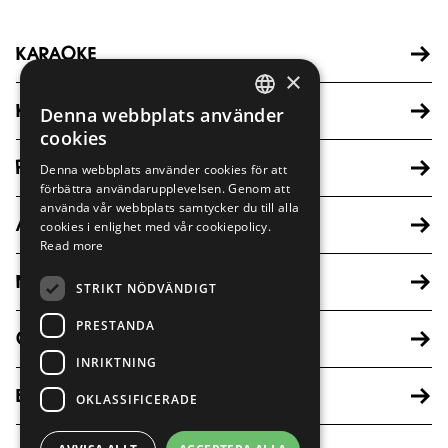
KARAOKE
×
KONTAKT
Denna webbplats använder
ENGLISH
cookies
SWEDISH
PRESS
Denna webbplats använder cookies för att
förbättra användarupplevelsen. Genom att
NORWEGIAN
använda vår webbplats samtycker du till alla
ARBETA MED OSS
cookies i enlighet med vår cookiepolicy.
Read more
MATEN
STRIKT NÖDVÄNDIGT
PRESTANDA
OM OSS
INRIKTNING
BLI FRANCHISETAGARE
OKLASSIFICERADE