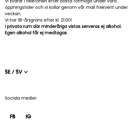
Vi svarar i telefonen efter bästa förmåga under våra
öppningstider och vi kollar genom vår mail frekvent under
veckan.
Vi har 18-årsgräns efter kl. 21:00!
I privata rum där minderåriga vistas serveras ej alkohol.
Egen alkohol får ej medtagas
.
SE / SV
Sociala medier
:
FB
IG