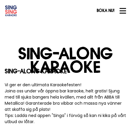
BOKA NU!
Sing-along Karaoke
SING-ALONG
KARAOKE
SING-ALONG KARAOKE
Vi ger er den ultimata Karaokefesten!
Joina oss under vår öppna bar karaoke, helt gratis! Sjung
med till sjuka bangers hela kvällen, med allt från ABBA till
Metallica! Garanterade bra vibbar och massa nya vänner
att skaffa sig på plats!
Tips: Ladda ned appen "Singa" i förväg så kan ni kika på vårt
utbud av låtar.